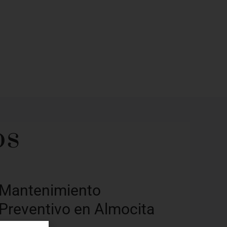
os
Mantenimiento
Preventivo en Almocita