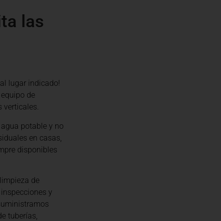
ta las
 al lugar indicado!
 equipo de
 verticales.
 agua potable y no
siduales en casas,
mpre disponibles
limpieza de
 inspecciones y
 suministramos
e tuberías,