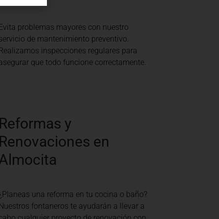
Evita problemas mayores con nuestro
servicio de mantenimiento preventivo.
Realizamos inspecciones regulares para
asegurar que todo funcione correctamente.
Reformas y
Renovaciones en
Almocita
¿Planeas una reforma en tu cocina o baño?
Nuestros fontaneros te ayudarán a llevar a
cabo cualquier proyecto de renovación con