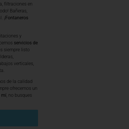
, filtraciones en
odo! Bañeras,
. ¡
Fontaneros
itaciones y
recemos
servicios de
s siempre listo
lderas,
abajos verticales,
ta.
os de la calidad
empre ofrecemos un
 mí
, no busques