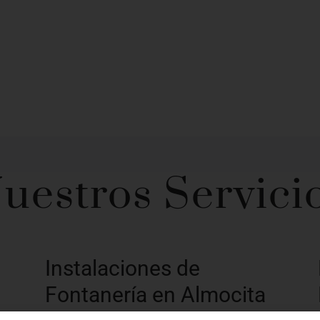
uestros Servici
Instalaciones de
Fontanería en Almocita