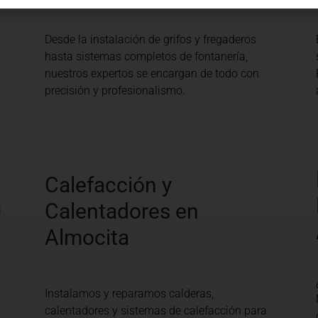
Desde la instalación de grifos y fregaderos
hasta sistemas completos de fontanería,
nuestros expertos se encargan de todo con
precisión y profesionalismo.
Calefacción y
a
Calentadores en
Almocita
Instalamos y reparamos calderas,
calentadores y sistemas de calefacción para