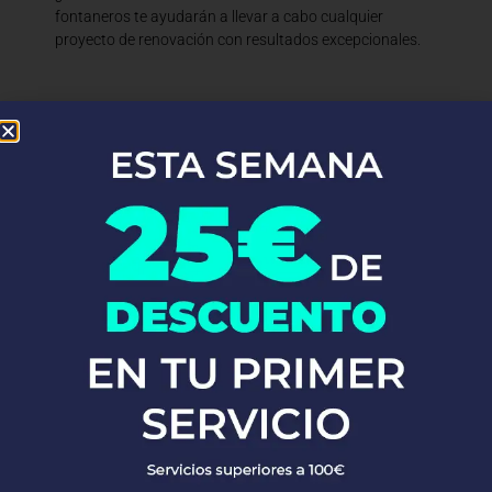
fontaneros te ayudarán a llevar a cabo cualquier
proyecto de renovación con resultados excepcionales.
En Fontaneros 24h Camarma De Esteruelas
, brindamos una
completa gama de
servicios de fontanería
para satisfacer todas
tus necesidades. Ya sea una emergencia o un mantenimiento
rutinario, estamos disponibles para asistirte las 24 horas del día,
los 7 días de la semana. A continuación, te mostramos algunos de
nuestros servicios más populares:
PEDIR PRESUPUESTO