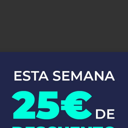
uestros Servici
Instalaciones de
Fontanería en
Sentmenat