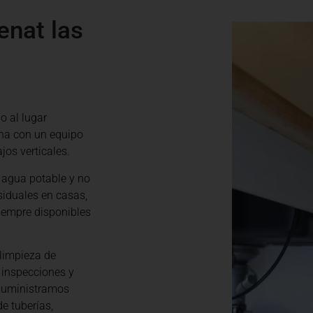
enat las
do al lugar
na con un equipo
jos verticales.
 agua potable y no
siduales en casas,
iempre disponibles
limpieza de
 inspecciones y
 suministramos
e tuberías,