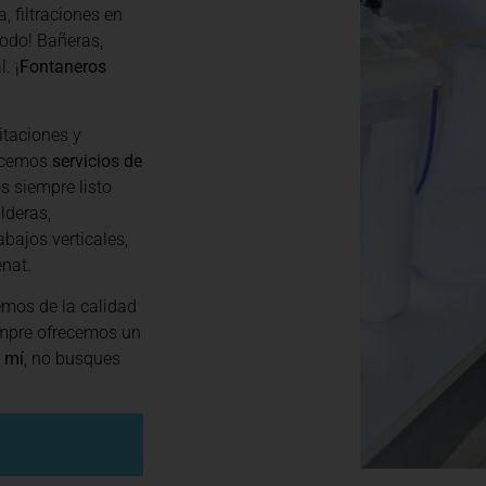
, filtraciones en
odo! Bañeras,
. ¡
Fontaneros
itaciones y
recemos
servicios de
s siempre listo
lderas,
abajos verticales,
nat.
mos de la calidad
empre ofrecemos un
 mí
, no busques