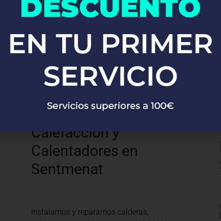
Desde la instalación de grifos y fregaderos
hasta sistemas completos de fontanería,
nuestros expertos se encargan de todo con
precisión y profesionalismo.
Calefacción y
Calentadores en
Sentmenat
Instalamos y reparamos calderas,