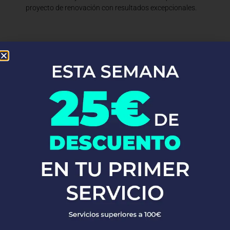
proyecto de renovación con resultados excepcionales.
En Fontaneros 24h Torroja Del Priorat
, brindamos una completa
gama de
servicios de fontanería
para satisfacer todas tus
necesidades. Ya sea una emergencia o un mantenimiento
rutinario, estamos disponibles para asistirte las 24 horas del día,
los 7 días de la semana. A continuación, te mostramos algunos de
nuestros servicios más populares:
PEDIR PRESUPUESTO