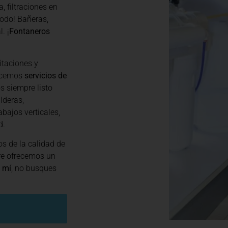
, filtraciones en
odo! Bañeras,
. ¡
Fontaneros
itaciones y
recemos
servicios de
s siempre listo
lderas,
abajos verticales,
d.
s de la calidad de
re ofrecemos un
 mí
, no busques