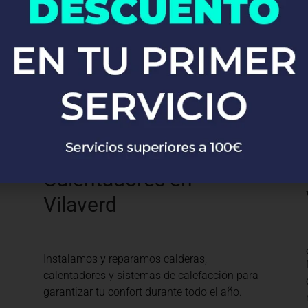
Desde la instalación de grifos y fregaderos
hasta sistemas completos de fontanería,
nuestros expertos se encargan de todo con
precisión y profesionalismo.
Calefacción y
Calentadores en
Vilaverd
Instalamos y reparamos calderas,
calentadores y sistemas de calefacción para
garantizar tu confort durante todo el año.