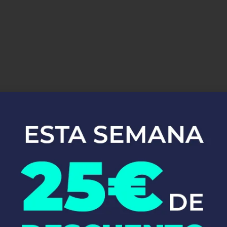
uestros Servici
Instalaciones de
Fontanería en Vilaverd