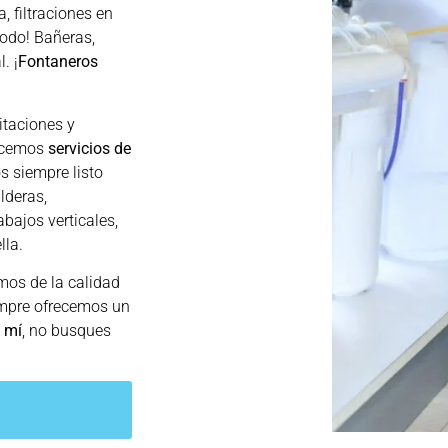
, filtraciones en
odo! Bañeras,
. ¡
Fontaneros
itaciones y
recemos
servicios de
s siempre listo
lderas,
abajos verticales,
lla.
os de la calidad
empre ofrecemos un
 mí
, no busques