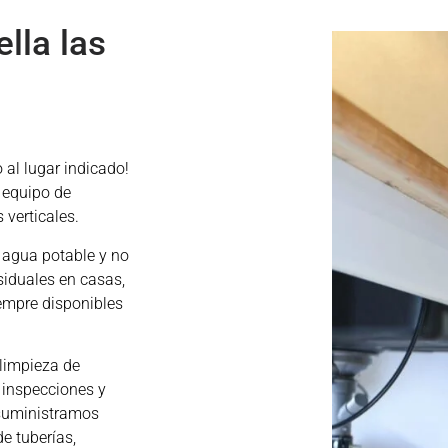
lla las
o al lugar indicado!
 equipo de
 verticales.
 agua potable y no
siduales en casas,
empre disponibles
limpieza de
 inspecciones y
 suministramos
e tuberías,